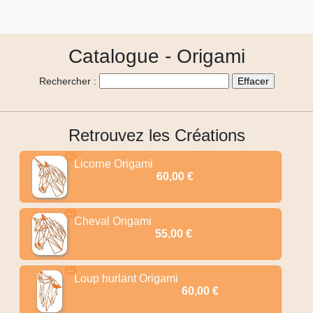
Catalogue - Origami
Rechercher :
Retrouvez les Créations
…
Licorne Origami
60,00 €
…
Cheval Origami
55,00 €
…
Loup hurlant Origami
60,00 €