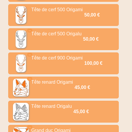
Tête de cerf 500 Origami
50,00 €
…
Tête de cerf 500 Origalu
50,00 €
…
Tête de cerf 900 Origami
100,00 €
…
Tête renard Origami
45,00 €
Tête renard Origalu
45,00 €
…
Grand duc Origami