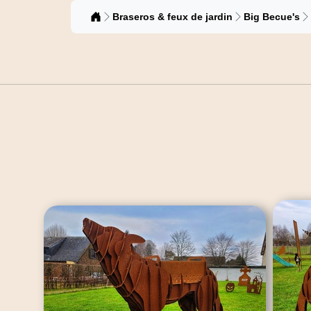
Catalogue
Braseros & feux de jardin
Big Becue's