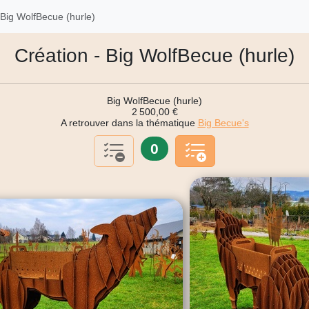
Big WolfBecue (hurle)
Création - Big WolfBecue (hurle)
Big WolfBecue (hurle)
2 500,00 €
A retrouver dans la thématique
Big Becue's
0