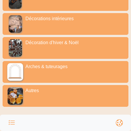
Décorations intérieures
Décoration d'hiver & Noël
Arches & tuteurages
Autres